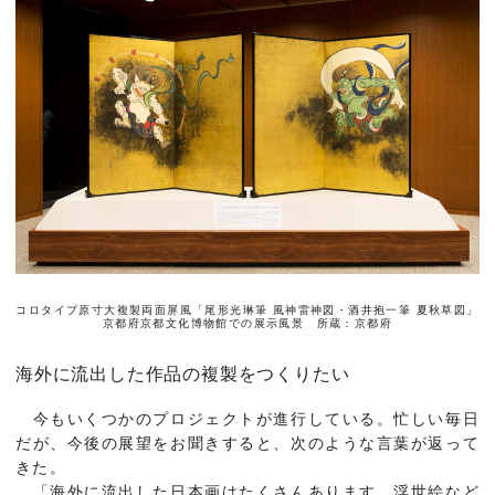
コロタイプ原寸大複製両面屏風「尾形光琳筆 風神雷神図・酒井抱一筆 夏秋草図」
京都府京都文化博物館での展示風景 所蔵：京都府
海外に流出した作品の複製をつくりたい
今もいくつかのプロジェクトが進行している。忙しい毎日
だが、今後の展望をお聞きすると、次のような言葉が返って
きた。
「海外に流出した日本画はたくさんあります。浮世絵など