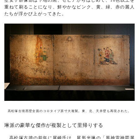
壁女子群像部は下地の黒、セピアからはじめて、10色以上を
重ねて刷ることになり、鮮やかなピンク、黄、緑、赤の麗人
たちが浮かび上がってきた。
高松塚古墳西壁全面のコロタイプ原寸大複製。東、北、天井壁も再現された。
琳派の豪華な傑作が複製として里帰りする
高松塚古墳の前年に尾崎氏は、尾形光琳の「風神雷神図屏