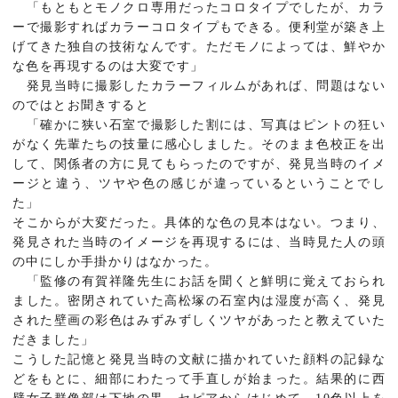
「もともとモノクロ専用だったコロタイプでしたが、カラ
ーで撮影すればカラーコロタイプもできる。便利堂が築き上
げてきた独自の技術なんです。ただモノによっては、鮮やか
な色を再現するのは大変です」
発見当時に撮影したカラーフィルムがあれば、問題はない
のではとお聞きすると
「確かに狭い石室で撮影した割には、写真はピントの狂い
がなく先輩たちの技量に感心しました。そのまま色校正を出
して、関係者の方に見てもらったのですが、発見当時のイメ
ージと違う、ツヤや色の感じが違っているということでし
た」
そこからが大変だった。具体的な色の見本はない。つまり、
発見された当時のイメージを再現するには、当時見た人の頭
の中にしか手掛かりはなかった。
「監修の有賀祥隆先生にお話を聞くと鮮明に覚えておられ
ました。密閉されていた高松塚の石室内は湿度が高く、発見
された壁画の彩色はみずみずしくツヤがあったと教えていた
だきました」
こうした記憶と発見当時の文献に描かれていた顔料の記録な
どをもとに、細部にわたって手直しが始まった。結果的に西