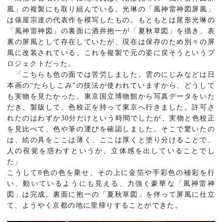
風」の複製にも取り組んでいる。光琳の「風神雷神図屏風」
は俵屋宗達の代表作を模写したもの。もともとは尾形光琳の
「風神雷神図」の裏面に酒井抱一が「夏秋草図」を描き、表
裏の屏風として存在していたが、現在は保存のため別々の屏
風に改装されている。これを複製で元の姿に戻そうというプ
ロジェクトだった。
「こちらも色の面では苦労しました。雲のにじみなどは日
本画の“たらしこみ”の技法が使われていますから、どうして
も実物を見たかった。東京国立博物館から写真データをいた
だき、製版して、色校正を持って東京へ行きました。許可さ
れたのはわずか30分だけという時間でしたが、実物と色校正
を見比べて、色や筆の運びを確認しました。そこで驚いたの
は、絵の具をここは薄く、ここは厚くと塗り分けることで、
人の視覚を惑わすというか、立体感を出していることでし
た」
こうして8色の色を乗せ、その上に金箔や手彩色の補彩を行
い、動いているようにも見える、力強く豪華な「風神雷神
図」は完成。裏面に抱一の「夏秋草図」を伴って屏風に仕立
て、ようやく京都の地に里帰りすることができた。