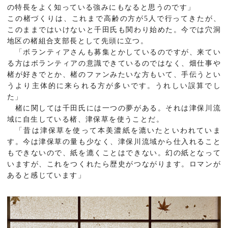
の特長をよく知っている強みにもなると思うのです」
この楮づくりは、これまで高齢の方が5人で行ってきたが、
このままではいけないと千田氏も関わり始めた。今では穴洞
地区の楮組合支部長として先頭に立つ。
「ボランティアさんも募集とかしているのですが、来てい
る方はボランティアの意識できているのではなく、畑仕事や
楮が好きでとか、楮のファンみたいな方もいて、手伝うとい
うより主体的に来られる方が多いです。うれしい誤算でし
た」
楮に関しては千田氏には一つの夢がある。それは津保川流
域に自生している楮、津保草を使うことだ。
「昔は津保草を使って本美濃紙を漉いたといわれていま
す。今は津保草の量も少なく、津保川流域から仕入れること
もできないので、紙を漉くことはできない。幻の紙となって
いますが、これをつくれたら歴史がつながります。ロマンが
あると感じています」