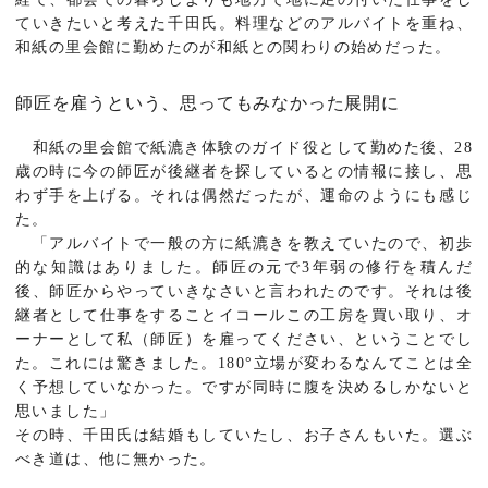
ていきたいと考えた千田氏。料理などのアルバイトを重ね、
和紙の里会館に勤めたのが和紙との関わりの始めだった。
師匠を雇うという、思ってもみなかった展開に
和紙の里会館で紙漉き体験のガイド役として勤めた後、28
歳の時に今の師匠が後継者を探しているとの情報に接し、思
わず手を上げる。それは偶然だったが、運命のようにも感じ
た。
「アルバイトで一般の方に紙漉きを教えていたので、初歩
的な知識はありました。師匠の元で3年弱の修行を積んだ
後、師匠からやっていきなさいと言われたのです。それは後
継者として仕事をすることイコールこの工房を買い取り、オ
ーナーとして私（師匠）を雇ってください、ということでし
た。これには驚きました。180°立場が変わるなんてことは全
く予想していなかった。ですが同時に腹を決めるしかないと
思いました」
その時、千田氏は結婚もしていたし、お子さんもいた。選ぶ
べき道は、他に無かった。