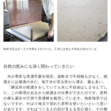
取材当日はお一人で作業をされていた。工房には絶えず音楽が流れている
自然の恵みにも深く関わっていきたい
水が豊富な美濃市蕨生地区。超軟水で不純物も少なく、紙
漉きには最適の水だ。地下水が至る所から湧き、霧も多い。
「隣近所が紙漉きをしていても水に不自由はしませんでし
た。この環境があるから紙漉きの仕事ができたのです。原料
の楮も蕨生や穴洞で美濃楮を栽培しています。地産地消では
ないですが、やはり地元で採れた原料を使いたいという思い
があります。それはつくる人の顔が見える安心感と、その楮